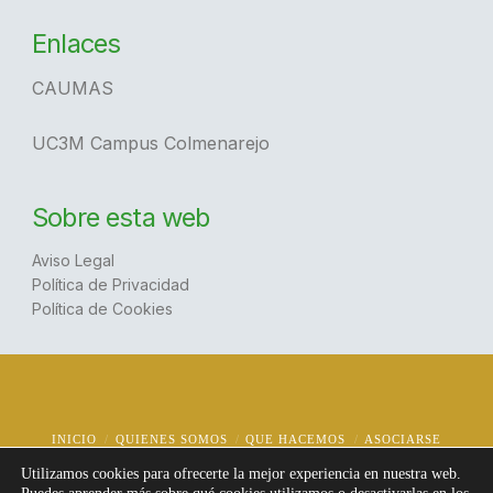
Enlaces
CAUMAS
UC3M Campus Colmenarejo
Sobre esta web
Aviso Legal
Política de Privacidad
Política de Cookies
INICIO
QUIENES SOMOS
QUE HACEMOS
ASOCIARSE
NOTICIAS
CONTACTO
Utilizamos cookies para ofrecerte la mejor experiencia en nuestra web.
© Copyright
2026 | AUCTEMCOL