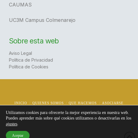
CAUMAS
UC3M Campus Colmenarejo
Sobre esta web
Aviso Legal
Política de Privacidad
Política de Cookies
INICIO
QUIENES SOMOS
QUE HACEMOS
ASOCIARSE
NOTICIAS
CONTACTO
Utilizamos cookies para ofrecerte la mejor experiencia en nuestra web.
© Copyright
2026 | AUCTEMCOL
Puedes aprender más sobre qué cookies utilizamos o desactivarlas en los
Todos los derechos reservados | Diseño:
@jotafermar
.
ajustes
Aceptar