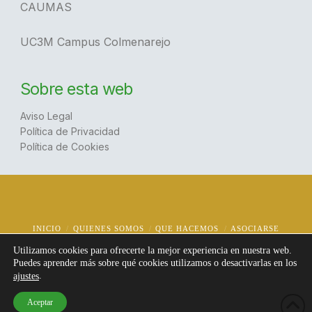
CAUMAS
UC3M Campus Colmenarejo
Sobre esta web
Aviso Legal
Política de Privacidad
Política de Cookies
INICIO
QUIENES SOMOS
QUE HACEMOS
ASOCIARSE
NOTICIAS
CONTACTO
Utilizamos cookies para ofrecerte la mejor experiencia en nuestra web.
Puedes aprender más sobre qué cookies utilizamos o desactivarlas en los
© Copyright
2026 | AUCTEMCOL
Todos los derechos reservados | Diseño:
@jotafermar
.
ajustes
Aceptar