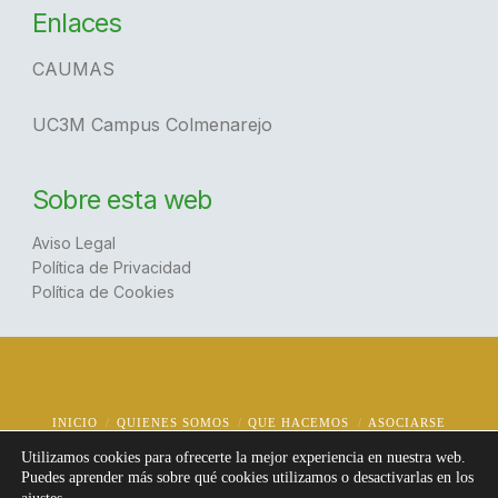
Enlaces
CAUMAS
UC3M Campus Colmenarejo
Sobre esta web
Aviso Legal
Política de Privacidad
Política de Cookies
INICIO
QUIENES SOMOS
QUE HACEMOS
ASOCIARSE
NOTICIAS
CONTACTO
Utilizamos cookies para ofrecerte la mejor experiencia en nuestra web.
Puedes aprender más sobre qué cookies utilizamos o desactivarlas en los
© Copyright
2026 | AUCTEMCOL
Todos los derechos reservados | Diseño:
@jotafermar
.