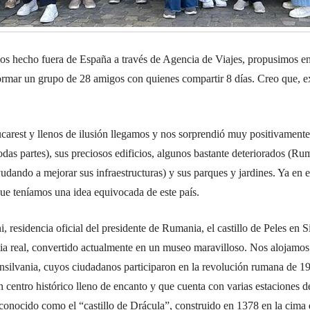
os hecho fuera de España a través de Agencia de Viajes, propusimos e
rmar un grupo de 28 amigos con quienes compartir 8 días. Creo que, exc
Bucarest y llenos de ilusión llegamos y nos sorprendió muy positivament
odas partes), sus preciosos edificios, algunos bastante deteriorados (R
udando a mejorar sus infraestructuras) y sus parques y jardines. Ya en 
que teníamos una idea equivocada de este país.
 residencia oficial del presidente de Rumania, el castillo de Peles en 
lia real, convertido actualmente en un museo maravilloso. Nos alojamo
ransilvania, cuyos ciudadanos participaron en la revolución rumana de 19
 centro histórico lleno de encanto y que cuenta con varias estaciones de
conocido como el “castillo de Drácula”, construido en 1378 en la cima d