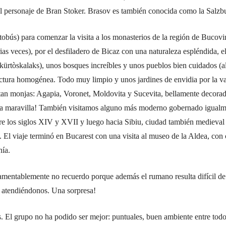
 el personaje de Bran Stoker. Brasov es también conocida como la Salz
bús) para comenzar la visita a los monasterios de la región de Bucovina
as veces), por el desfiladero de Bicaz con una naturaleza espléndida, e
ürtòskalaks), unos bosques increíbles y unos pueblos bien cuidados (al
tura homogénea. Todo muy limpio y unos jardines de envidia por la var
tan monjas: Agapia, Voronet, Moldovita y Sucevita, bellamente decorado
Una maravilla! También visitamos alguno más moderno gobernado igualme
re los siglos XIV y XVII y luego hacia Sibiu, ciudad también medieval 
 El viaje terminó en Bucarest con una visita al museo de la Aldea, con c
nía.
mentablemente no recuerdo porque además el rumano resulta difícil de 
ia atendiéndonos. Una sorpresa!
. El grupo no ha podido ser mejor: puntuales, buen ambiente entre tod