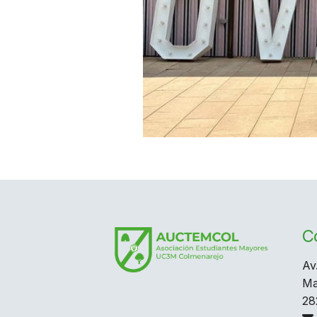
C
Av
Ma
28